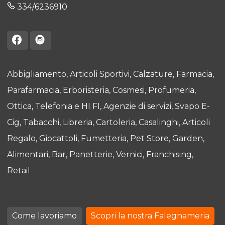
334/6236910
Abbigliamento
Articoli Sportivi
Calzature
Farmacia
Parafarmacia
Erboristeria
Cosmesi
Profumeria
Ottica
Telefonia e HI FI
Agenzie di servizi
Svapo E-
Cig
Tabacchi
Libreria
Cartoleria
Casalinghi
Articoli
Regalo
Giocattoli
Fumetteria
Pet Store
Garden
Alimentari
Bar
Panetterie
Vernici
Franchising
Retail
Come lavoriamo
Scopri la nostra Falegnameria