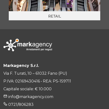
RETAIL
Markagency S.r.l.
Via F. Turati, 10 – 61032 Fano (PU)
P.IVA: 02169430416 • REA: PS-159711
Capitale sociale: € 10.000
info@markagency.com
0721/806283