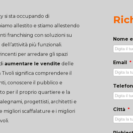
y si sta occupando di
Ric
iamo allestito e stiamo allestendo
ti franchising con soluzioni su
Nome 
dell’attività più funzionali.
ncenti per arredare gli spazi
Email
di
aumentare le vendite
delle
a Tivoli significa comprendere il
nti, conoscere il pubblico e
Telefo
to per il proprio quartiere e la
alegnami, progettisti, architetti e
Città
 migliori scaffalature e i migliori
voli.
Richies