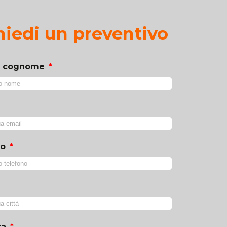
hiedi un preventivo
e cognome
no
ta