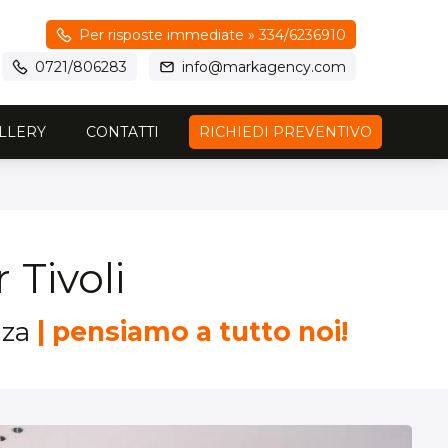
Per risposte immediate » 334/6236910
0721/806283
info@markagency.com
LLERY
CONTATTI
RICHIEDI PREVENTIVO
 Tivoli
nza
| pensiamo a tutto noi!