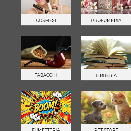
COSMESI
PROFUMERIA
TABACCHI
LIBRERIA
FUMETTERIA
PET STORE