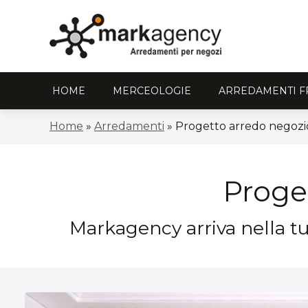
HOME
MERCEOLOGIE
ARREDAMENTI F
Home
»
Arredamenti
»
Progetto arredo negozio
Proget
Markagency arriva nella tua