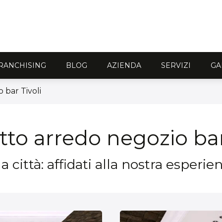
RANCHISING
BLOG
AZIENDA
SERVIZI
GA
 bar Tivoli
to arredo negozio bar
 città: affidati alla nostra esperie