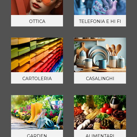
OTTICA
TELEFONIA E HI FI
CARTOLERIA
CASALINGHI
GARDEN
ALIMENTARI