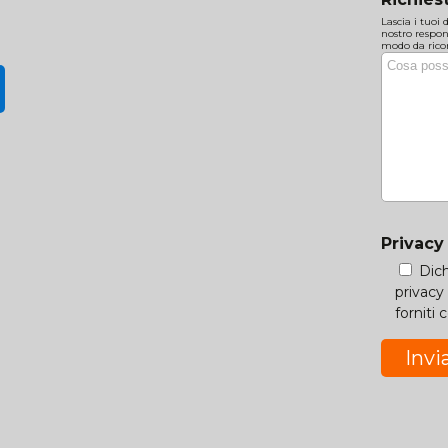
Lascia i tuoi
nostro respo
modo da ricon
Privac
Dich
privacy
forniti